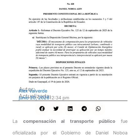
Autor:
Alex Valverde
Actualizada:
junio 20, 2026
12:34 pm
La
compensación al transporte público
fue
oficializada por el Gobierno de Daniel Noboa