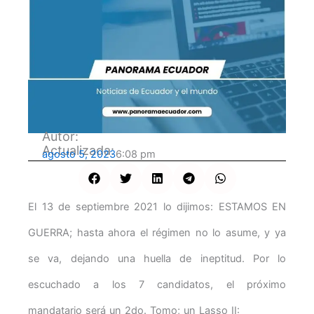
Autor:
Actualizada:
agosto 5, 2023
6:08 pm
El 13 de septiembre 2021 lo dijimos: ESTAMOS EN
GUERRA; hasta ahora el régimen no lo asume, y ya
se va, dejando una huella de ineptitud. Por lo
escuchado a los 7 candidatos, el próximo
mandatario será un 2do. Tomo; un Lasso II: