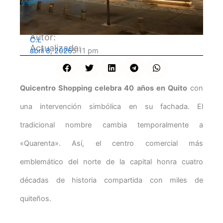
Autor:
C.L
Actualizada:
abril 8, 2026
5:11 pm
Quicentro Shopping celebra 40 años en Quito
con
una intervención simbólica en su fachada. El
tradicional nombre cambia temporalmente a
«Quarenta». Así, el centro comercial más
emblemático del norte de la capital honra cuatro
décadas de historia compartida con miles de
quiteños.