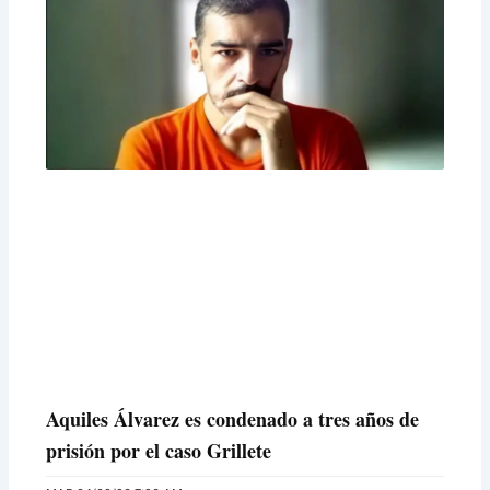
a
a
a
a
a
g
g
g
g
g
e
e
e
e
e
Aquiles Álvarez es condenado a tres años de
prisión por el caso Grillete