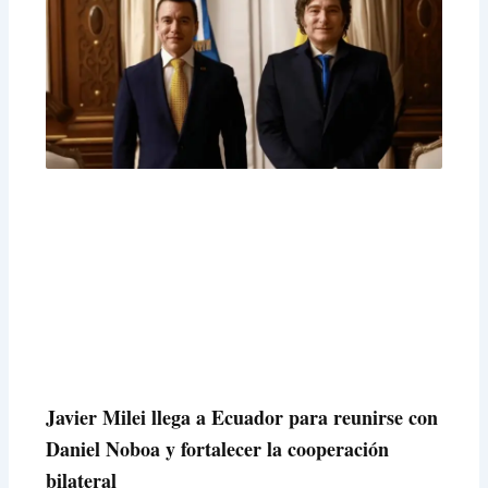
a
a
a
a
a
g
g
g
g
g
e
e
e
e
e
Javier Milei llega a Ecuador para reunirse con
Daniel Noboa y fortalecer la cooperación
bilateral