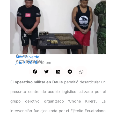
Autor:
Alex Valverde
Actualizada:
julio 3, 2026
2:19 pm
El
operativo militar en Daule
permitió desarticular un
presunto centro de acopio logístico utilizado por el
grupo delictivo organizado ‘Chone Killers’. La
intervención fue ejecutada por el Ejército Ecuatoriano