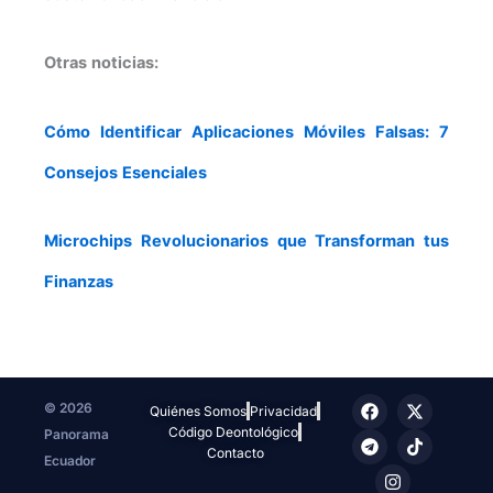
Otras noticias:
Cómo Identificar Aplicaciones Móviles Falsas: 7
Consejos Esenciales
Microchips Revolucionarios que Transforman tus
Finanzas
F
T
I
X
T
© 2026
Quiénes Somos
Privacidad
a
e
n
-
i
Código Deontológico
Panorama
c
l
s
t
k
e
e
t
w
t
Contacto
Ecuador
b
g
a
i
o
o
r
g
t
k