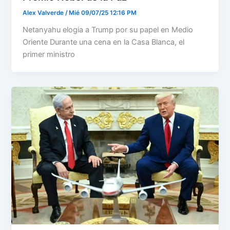
Alex Valverde
/
Mié 09/07/25 12:16 PM
Netanyahu elogia a Trump por su papel en Medio
Oriente Durante una cena en la Casa Blanca, el
primer ministro