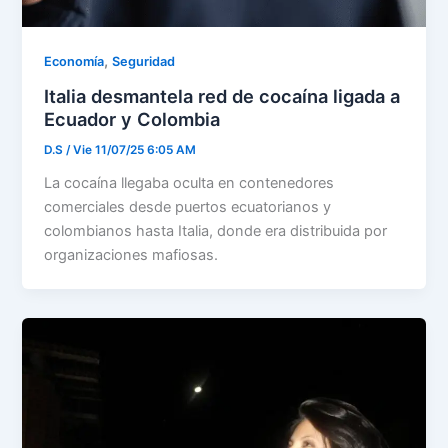
,
Economía
Seguridad
Italia desmantela red de cocaína ligada a
Ecuador y Colombia
D.S
/
Vie 11/07/25 6:05 AM
La cocaína llegaba oculta en contenedores
comerciales desde puertos ecuatorianos y
colombianos hasta Italia, donde era distribuida por
organizaciones mafiosas.