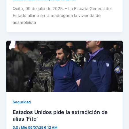
Quito, 09 de julio de 2025. – La Fiscalía General del
Estado allanó en la madrugada la vivienda del
asambleísta
Seguridad
Estados Unidos pide la extradición de
alias ‘Fito’
D.S
/
Mié 09/07/25 6:12 AM