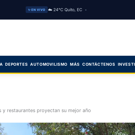
☁️ 24°C Quito, EC
•
✨ EN VIVO
CA
DEPORTES
AUTOMOVILISMO
MÁS
CONTÁCTENOS
INVEST
s y restaurantes proyectan su mejor año