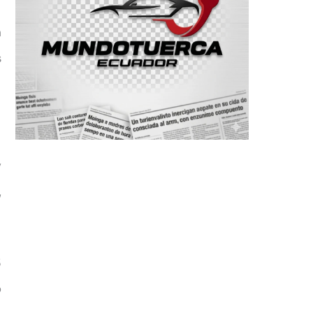
a
s
y
,
5
o