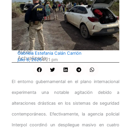
Autor:
Gabriela Estefania Calán Carrión
Actualizada:
julio 6, 2026
4:21 pm
El entorno gubernamental en el plano internacional
experimenta una notable agitación debido a
alteraciones drásticas en los sistemas de seguridad
contemporáneos. Efectivamente, la agencia policial
Interpol coordinó un despliegue masivo en cuatro