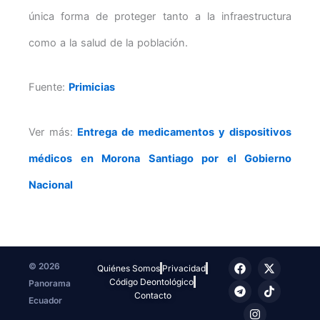
única forma de proteger tanto a la infraestructura
como a la salud de la población.
Fuente:
Primicias
Ver más:
Entrega de medicamentos y dispositivos
médicos en Morona Santiago por el Gobierno
Nacional
F
T
I
X
T
© 2026
Quiénes Somos
Privacidad
a
e
n
-
i
Código Deontológico
Panorama
c
l
s
t
k
e
e
t
w
t
Contacto
Ecuador
b
g
a
i
o
o
r
g
t
k