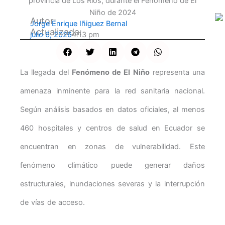
Autor:
Jorge Enrique Iñiguez Bernal
Actualizada:
julio 6, 2026
4:13 pm
La llegada del
Fenómeno de El Niño
representa una
amenaza inminente para la red sanitaria nacional.
Según análisis basados en datos oficiales, al menos
460 hospitales y centros de salud en Ecuador se
encuentran en zonas de vulnerabilidad. Este
fenómeno climático puede generar daños
estructurales, inundaciones severas y la interrupción
de vías de acceso.