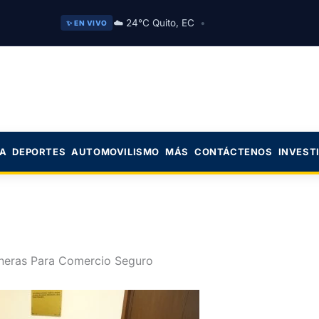
☁️ 24°C Quito, EC
•
✨ EN VIVO
CA
DEPORTES
AUTOMOVILISMO
MÁS
CONTÁCTENOS
INVEST
neras Para Comercio Seguro