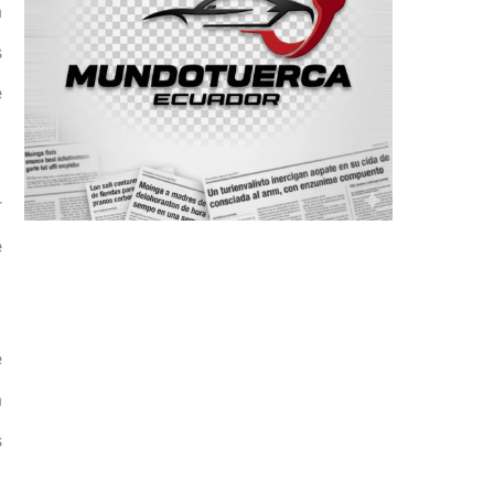
a
s
e
r
e
e
a
s