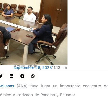
Actualizada:
septiembre 26, 2023
11:13 am
Aduanas
(ANA) tuvo lugar un importante encuentro d
onómico Autorizado de Panamá y Ecuador.