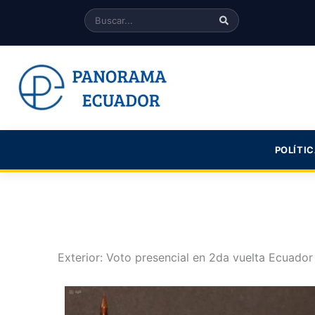
Skip
Search
to
content
POLÍTI
Exterior: Voto presencial en 2da vuelta Ecuador