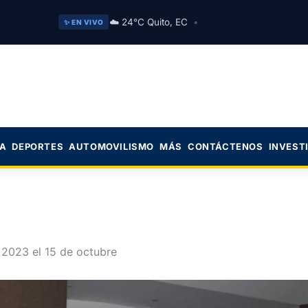
☁️ 24°C Quito, EC
•
✨ EN VIVO
CA
DEPORTES
AUTOMOVILISMO
MÁS
CONTÁCTENOS
INVEST
 2023 el 15 de octubre