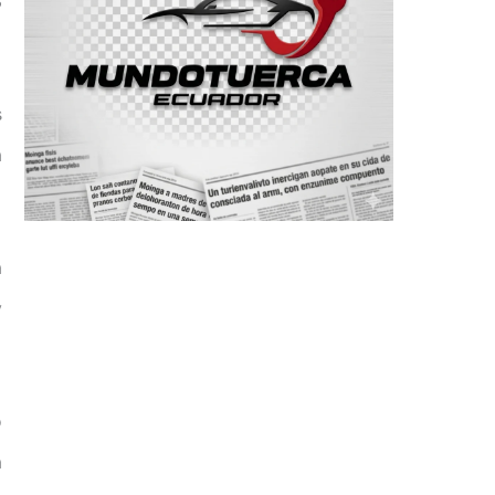
3
s
a
a
y
o
a