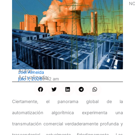
NO
Autor:
Joel Almeida
Actualizada:
julio 7, 2026
9:42 am
Ciertamente, el panorama global de la
automatización algorítmica experimenta una
transmutación comercial verdaderamente profunda y