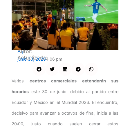
Autor:
C.L
Actualizada:
junio 30, 2026
4:06 pm
Varios
centros comerciales extenderán sus
horarios
este 30 de junio, debido al partido entre
Ecuador y México en el Mundial 2026. El encuentro,
decisivo para avanzar a octavos de final, inicia a las
20:00, justo cuando suelen cerrar estos