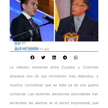
Autor:
D.S
Actualizada:
abril 10, 2026
6:11 am
La relación comercial entre Ecuador y Colombia
atraviesa uno de sus momentos más delicados, y
muchos consideran que se trata ya de una guerra
comercial. Las recientes decisiones arancelarias han
encendido las alarmas en el sector empresarial, que