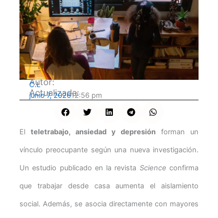
Autor:
C.L
Actualizada:
junio 7, 2026
12:56 pm
El
teletrabajo, ansiedad y depresión
forman un
vínculo preocupante según una nueva investigación.
Un estudio publicado en la revista
Science
confirma
que trabajar desde casa aumenta el aislamiento
social. Además, se asocia directamente con mayores