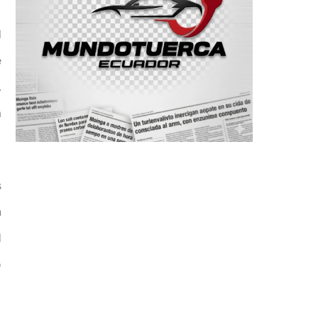
l
e
.
a
s
n
d
o