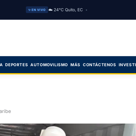
☁️ 24°C Quito, EC
•
✨ EN VIVO
CA
DEPORTES
AUTOMOVILISMO
MÁS
CONTÁCTENOS
INVEST
aribe