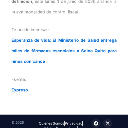
definición
, este lunes 1 de junio de 2026 arranca la
nueva modalidad de control fiscal.
Te puede interesar:
Esperanza de vida: El Ministerio de Salud entrega
miles de fármacos esenciales a Solca Quito para
niños con cánce
Fuente:
Expreso
F
T
I
X
T
© 2026
Quiénes Somos
Privacidad
a
e
n
-
i