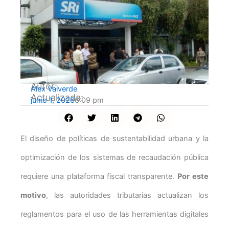
Autor:
Alex Valverde
Actualizada:
junio 1, 2026
6:09 pm
El diseño de políticas de sustentabilidad urbana y la
optimización de los sistemas de recaudación pública
requiere una plataforma fiscal transparente.
Por este
motivo
, las autoridades tributarias actualizan los
reglamentos para el uso de las herramientas digitales