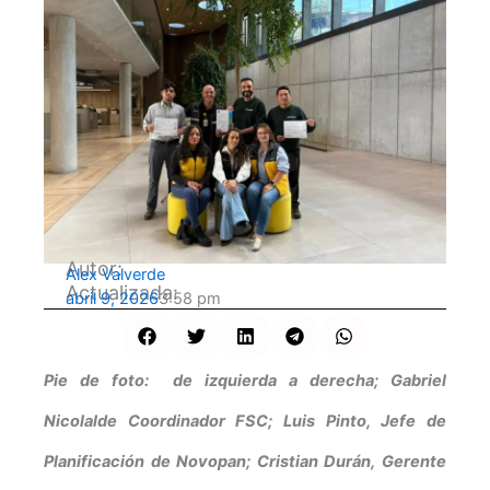
Autor:
Alex Valverde
Actualizada:
abril 9, 2026
3:58 pm
Pie de foto: de izquierda a derecha; Gabriel
Nicolalde Coordinador FSC; Luis Pinto, Jefe de
Planificación de Novopan; Cristian Durán, Gerente