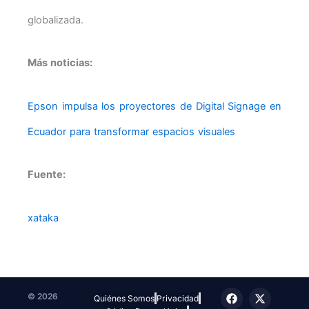
globalizada.
Más noticias:
Epson impulsa los proyectores de Digital Signage en
Ecuador para transformar espacios visuales
Fuente:
xataka
F
T
I
X
T
© 2026
Quiénes Somos
Privacidad
a
e
n
-
i