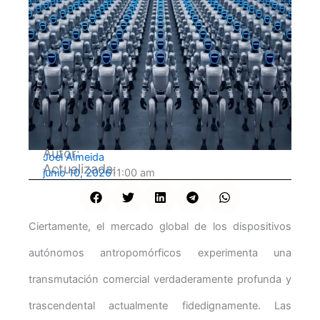
Autor:
Joel Almeida
Actualizada:
junio 10, 2026
11:00 am
Ciertamente, el mercado global de los dispositivos
autónomos antropomórficos experimenta una
transmutación comercial verdaderamente profunda y
trascendental actualmente fidedignamente. Las