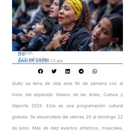
Autor:
D.S
Actualizada:
junio 21, 2025
8:13 am
Quito se llena de vida este fin de semana con el
inicio del esperado Verano de las Artes, Cultura y
Deporte 2025. Esta es una programación cultural
gratuita. Se desarrollará del viernes 20 al domingo 22
de junio. Más de diez eventos artísticos, musicales,