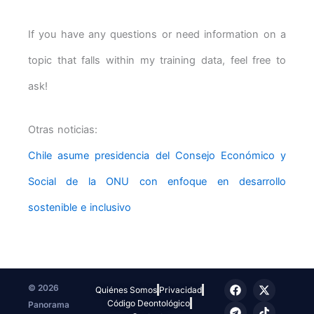
If you have any questions or need information on a
topic that falls within my training data, feel free to
ask!
Otras noticias:
Chile asume presidencia del Consejo Económico y
Social de la ONU con enfoque en desarrollo
sostenible e inclusivo
F
T
I
X
T
© 2026
Quiénes Somos
Privacidad
a
e
n
-
i
Código Deontológico
Panorama
c
l
s
t
k