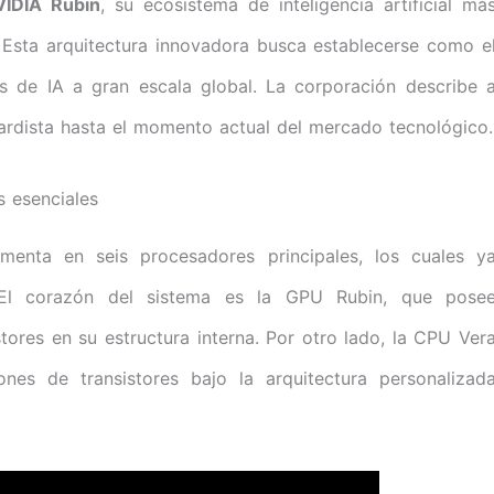
VIDIA Rubin
, su ecosistema de inteligencia artificial má
 Esta arquitectura innovadora busca establecerse como e
as de IA a gran escala global. La corporación describe 
dista hasta el momento actual del mercado tecnológico.
 esenciales
enta en seis procesadores principales, los cuales y
. El corazón del sistema es la GPU Rubin, que pose
ores en su estructura interna. Por otro lado, la CPU Ver
nes de transistores bajo la arquitectura personalizad