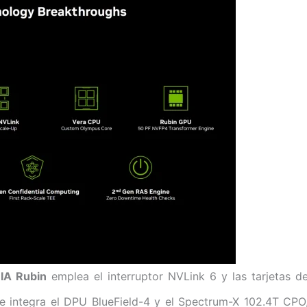
IA Rubin
emplea el interruptor NVLink 6 y las tarjetas d
e integra el DPU BlueField-4 y el Spectrum-X 102.4T CPO