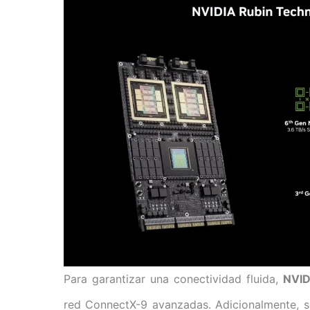
Para garantizar una conectividad fluida,
NVID
red ConnectX-9 avanzadas. Adicionalmente, s