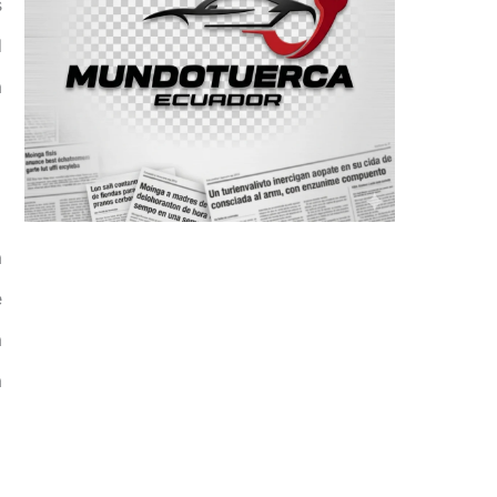
s
l
a
a
e
a
a