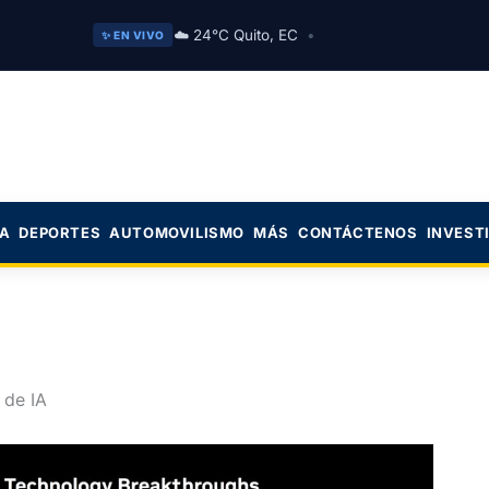
☁️ 24°C Quito, EC
•
✨ EN VIVO
CA
DEPORTES
AUTOMOVILISMO
MÁS
CONTÁCTENOS
INVEST
 de IA