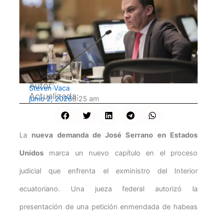
Autor:
Steven Vaca
Actualizada:
junio 2, 2026
8:25 am
La
nueva demanda de José Serrano en Estados
Unidos
marca un nuevo capítulo en el proceso
judicial que enfrenta el exministro del Interior
ecuatoriano. Una jueza federal autorizó la
presentación de una petición enmendada de habeas