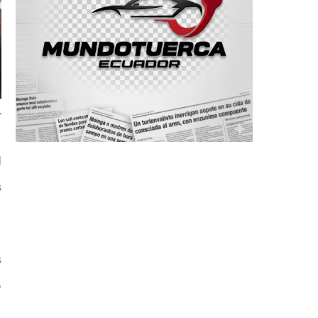
l
s
s
o