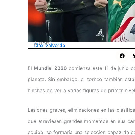
Autor:
Alex Valverde
El
Mundial 2026
comienza este 11 de junio co
planeta. Sin embargo, el torneo también est
hinchas de ver a varias figuras de primer nivel
Lesiones graves, eliminaciones en las clasifi
que atraviesan grandes momentos en sus carr
equipo, se formaría una selección capaz de co