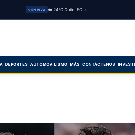
☁️ 24°C Quito, EC
•
✨ EN VIVO
CA
DEPORTES
AUTOMOVILISMO
MÁS
CONTÁCTENOS
INVEST