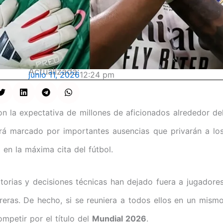
Actualizada:
junio 11, 2026
12:24 pm
n la expectativa de millones de aficionados alrededor de
ará marcado por importantes ausencias que privarán a lo
 en la máxima cita del fútbol.
catorias y decisiones técnicas han dejado fuera a jugadore
eras. De hecho, si se reuniera a todos ellos en un mism
mpetir por el título del
Mundial 2026
.