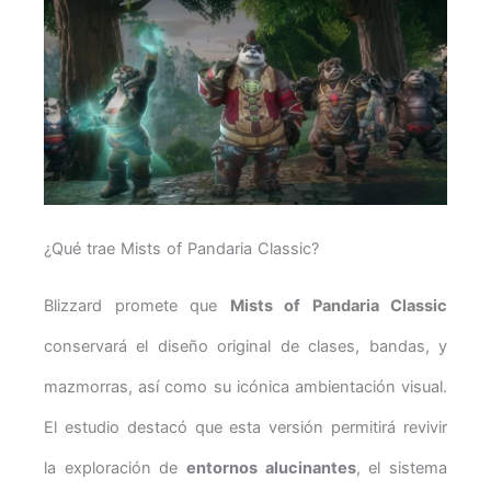
¿Qué trae Mists of Pandaria Classic?
Blizzard promete que
Mists of Pandaria Classic
conservará el diseño original de clases, bandas, y
mazmorras, así como su icónica ambientación visual.
El estudio destacó que esta versión permitirá revivir
la exploración de
entornos alucinantes
, el sistema