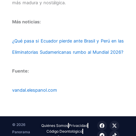
más madura y nostálgica.
Más noticias:
¿Qué pasa si Ecuador pierde ante Brasil y Perú en las
Eliminatorias Sudamericanas rumbo al Mundial 2026?
Fuente:
vandal.elespanol.com
F
T
I
X
T
© 2026
Quiénes Somos
Privacidad
a
e
n
-
i
Código Deontológico
Panorama
c
l
s
t
k