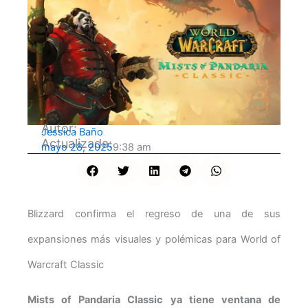
Autor:
Jessica Baño
Actualizada:
mayo 28, 2025
9:38 am
Blizzard confirma el regreso de una de sus
expansiones más visuales y polémicas para World of
Warcraft Classic
Mists of Pandaria Classic ya tiene ventana de