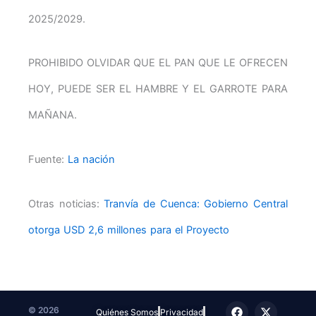
2025/2029.
PROHIBIDO OLVIDAR QUE EL PAN QUE LE OFRECEN
HOY, PUEDE SER EL HAMBRE Y EL GARROTE PARA
MAÑANA.
Fuente:
La nación
Otras noticias:
Tranvía de Cuenca: Gobierno Central
otorga USD 2,6 millones para el Proyecto
F
T
I
X
T
© 2026
Quiénes Somos
Privacidad