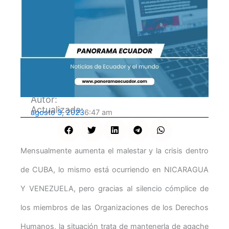
Autor:
Actualizada:
agosto 3, 2023
6:47 am
Mensualmente aumenta el malestar y la crisis dentro
de CUBA, lo mismo está ocurriendo en NICARAGUA
Y VENEZUELA, pero gracias al silencio cómplice de
los miembros de las Organizaciones de los Derechos
Humanos, la situación trata de mantenerla de agache