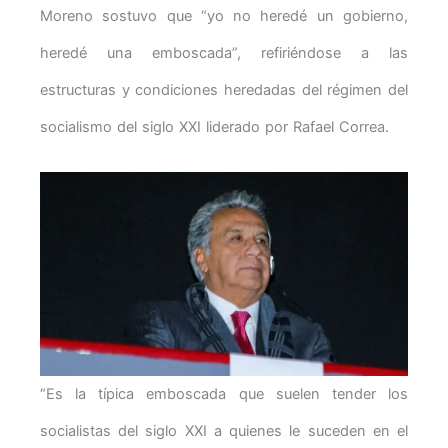
Moreno sostuvo que “yo no heredé un gobierno,
heredé una emboscada”, refiriéndose a las
estructuras y condiciones heredadas del régimen del
socialismo del siglo XXI liderado por Rafael Correa.
“Es la típica emboscada que suelen tender los
socialistas del siglo XXI a quienes le suceden en el