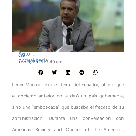
Autor:
D.S
Actualizada:
julio 8, 2025
10:40 am
Lenín Moreno, expresidente del Ecuador, afirmó que
el gobierno anterior no le dejó un país gobernable,
sino una “emboscada” que buscaba el fracaso de su
administración. Durante una conversación con
Americas Society and Council of the Americas,