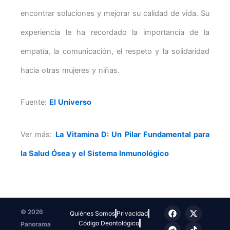
encontrar soluciones y mejorar su calidad de vida. Su
experiencia le ha recordado la importancia de la
empatía, la comunicación, el respeto y la solidaridad
hacia otras mujeres y niñas.
Fuente:
El Universo
Ver más:
La Vitamina D: Un Pilar Fundamental para
la Salud Ósea y el Sistema Inmunológico
F
T
I
X
T
© 2026
Quiénes Somos
Privacidad
a
e
n
-
i
Código Deontológico
Panorama
c
l
s
t
k