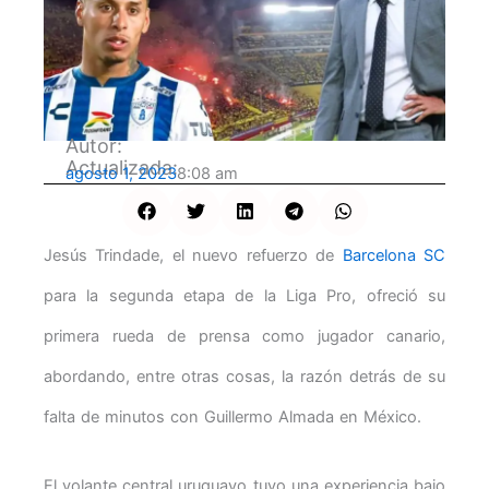
Autor:
Actualizada:
agosto 1, 2023
8:08 am
Jesús Trindade, el nuevo refuerzo de
Barcelona SC
para la segunda etapa de la Liga Pro, ofreció su
primera rueda de prensa como jugador canario,
abordando, entre otras cosas, la razón detrás de su
falta de minutos con Guillermo Almada en México.
El volante central uruguayo tuvo una experiencia bajo