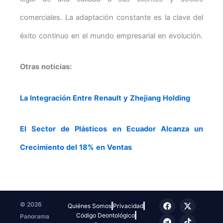
comerciales. La adaptación constante es la clave del
éxito continuo en el mundo empresarial en evolución.
Otras noticias:
La Integración Entre Renault y Zhejiang Holding
El Sector de Plásticos en Ecuador Alcanza un
Crecimiento del 18% en Ventas
F
T
I
X
T
© 2026
Quiénes Somos
Privacidad
a
e
n
-
i
Código Deontológico
Panorama
c
l
s
t
k