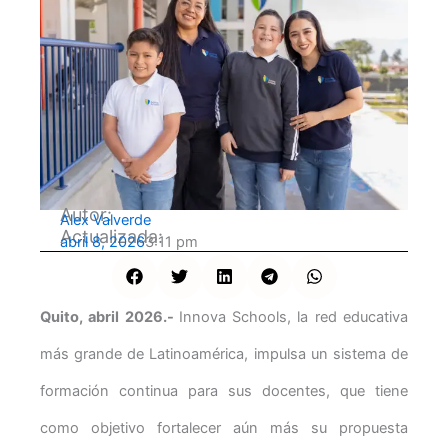
Autor:
Alex Valverde
Actualizada:
abril 8, 2026
3:11 pm
Quito, abril 2026.-
Innova Schools, la red educativa
más grande de Latinoamérica, impulsa un sistema de
formación continua para sus docentes, que tiene
como objetivo fortalecer aún más su propuesta