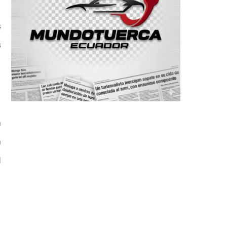
s
s
a
a
l