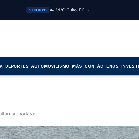
☁️ 24°C Quito, EC
•
✨ EN VIVO
CA
DEPORTES
AUTOMOVILISMO
MÁS
CONTÁCTENOS
INVEST
llan su cadáver