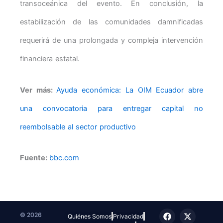
transoceánica del evento. En conclusión, la
estabilización de las comunidades damnificadas
requerirá de una prolongada y compleja intervención
financiera estatal.
Ver más:
Ayuda económica: La OIM Ecuador abre
una convocatoria para entregar capital no
reembolsable al sector productivo
Fuente:
bbc.com
F
T
I
X
T
© 2026
Quiénes Somos
Privacidad
a
e
n
-
i