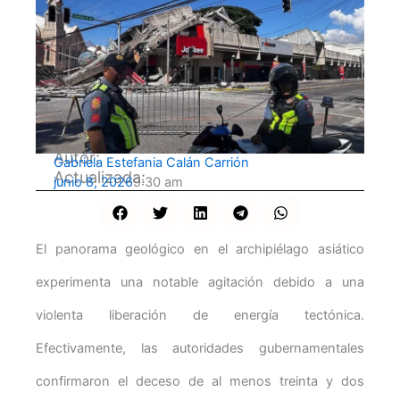
Autor:
Gabriela Estefania Calán Carrión
Actualizada:
junio 8, 2026
9:30 am
El panorama geológico en el archipiélago asiático
experimenta una notable agitación debido a una
violenta liberación de energía tectónica.
Efectivamente, las autoridades gubernamentales
confirmaron el deceso de al menos treinta y dos