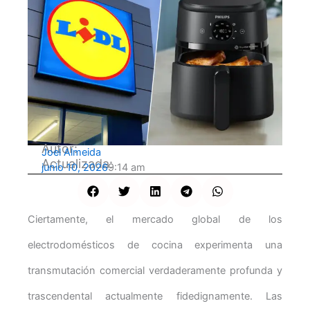
Autor:
Joel Almeida
Actualizada:
junio 10, 2026
9:14 am
Ciertamente, el mercado global de los
electrodomésticos de cocina experimenta una
transmutación comercial verdaderamente profunda y
trascendental actualmente fidedignamente. Las