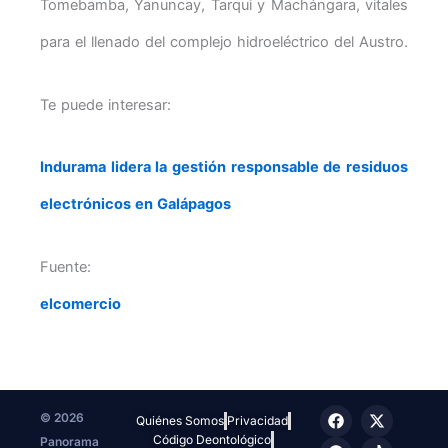
Tomebamba, Yanuncay, Tarqui y Machángara, vitales
para el llenado del complejo hidroeléctrico del Austro.
Te puede interesar:
Indurama lidera la gestión responsable de residuos
electrónicos en Galápagos
Fuente:
elcomercio
F
T
I
X
T
© 2026
Quiénes Somos
Privacidad
a
e
n
-
i
Código Deontológico
Panorama
c
l
s
t
k