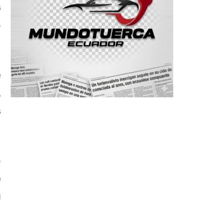
s
o
e
,
s
o
e
l