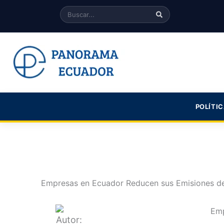
Skip
Search
to
content
POLÍTI
Empresas en Ecuador Reducen sus Emisiones de
Autor: