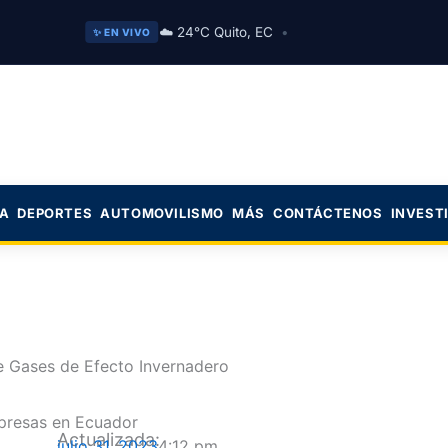
☁️ 24°C Quito, EC
•
✨ EN VIVO
CA
DEPORTES
AUTOMOVILISMO
MÁS
CONTÁCTENOS
INVEST
 Gases de Efecto Invernadero
Actualizada:
julio 31, 2023
4:12 pm