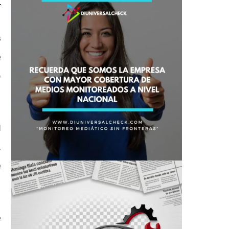
s
e
o
l
.
e
e