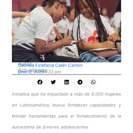
Autor:
Gabriela Estefania Calán Carrión
Actualizada:
junio 2, 2026
4:33 pm
Iniciativa que ha impactado a más de 6.000 mujeres
en Latinoamérica, busca fortalecer capacidades y
brindar herramientas para el fortalecimiento de la
autoestima de jóvenes adolescentes