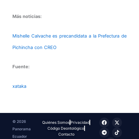
Más noticias:
Mishelle Calvache es precandidata a la Prefectura de
Pichincha con CREO
Fuente:
xataka
F
T
I
X
T
© 2026
Quiénes Somos
Privacidad
a
e
n
-
i
Código Deontológico
Panorama
c
l
s
t
k
e
e
t
w
t
Contacto
Ecuador