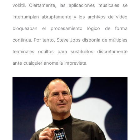
volátil. Ciertamente, las aplicaciones musicales se
interrumpían abruptamente y los archivos de vídeo
bloqueaban el procesamiento lógico de forma
continua. Por tanto, Steve Jobs disponía de múltiples
terminales ocultos para sustituirlos discretamente
ante cualquier anomalía imprevista.