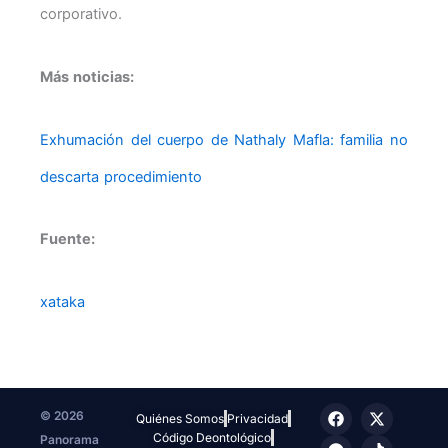
corporativo.
Más noticias:
Exhumación del cuerpo de Nathaly Mafla: familia no
descarta procedimiento
Fuente:
xataka
F
T
I
X
T
© 2026
Quiénes Somos
Privacidad
a
e
n
-
i
Código Deontológico
Panorama
c
l
s
t
k