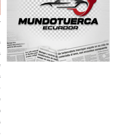
s
s
e
s
o
e
n
s
o