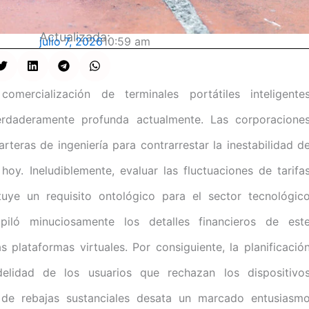
Actualizada:
julio 7, 2026
10:59 am
mercialización de terminales portátiles inteligente
erdaderamente profunda actualmente. Las corporacione
arteras de ingeniería para contrarrestar la inestabilidad d
oy. Ineludiblemente, evaluar las fluctuaciones de tarifa
uye un requisito ontológico para el sector tecnológic
opiló minuciosamente los detalles financieros de est
plataformas virtuales. Por consiguiente, la planificació
elidad de los usuarios que rechazan los dispositivo
 de rebajas sustanciales desata un marcado entusiasm