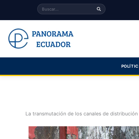
Skip
Search
to
content
POLÍTI
La transmutación de los canales de distribución