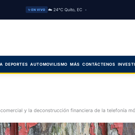
☁️ 24°C Quito, EC
•
✨ EN VIVO
CA
DEPORTES
AUTOMOVILISMO
MÁS
CONTÁCTENOS
INVEST
 comercial y la deconstrucción financiera de la telefonía 