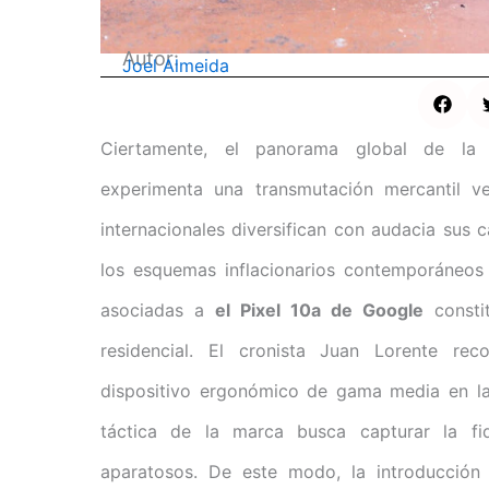
Autor:
Joel Almeida
Ciertamente, el panorama global de la co
experimenta una transmutación mercantil v
internacionales diversifican con audacia sus c
los esquemas inflacionarios contemporáneos h
asociadas a
el Pixel 10a de Google
constit
residencial. El cronista Juan Lorente rec
dispositivo ergonómico de gama media en las 
táctica de la marca busca capturar la fid
aparatosos. De este modo, la introducción