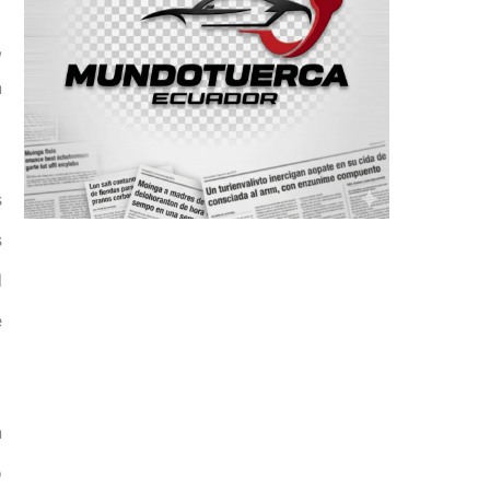
,
n
s
s
l
e
n
o