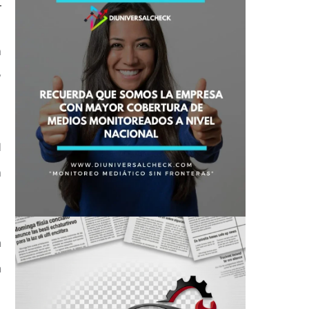
a
y
l
a
n
n