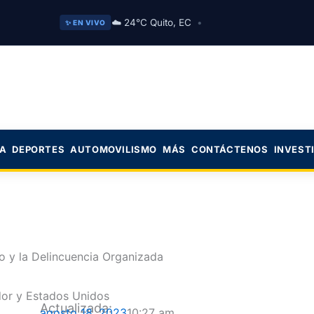
☁️ 24°C Quito, EC
•
✨ EN VIVO
CA
DEPORTES
AUTOMOVILISMO
MÁS
CONTÁCTENOS
INVEST
o y la Delincuencia Organizada
Actualizada:
agosto 18, 2023
10:27 am