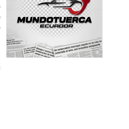
s
n
e
2
;