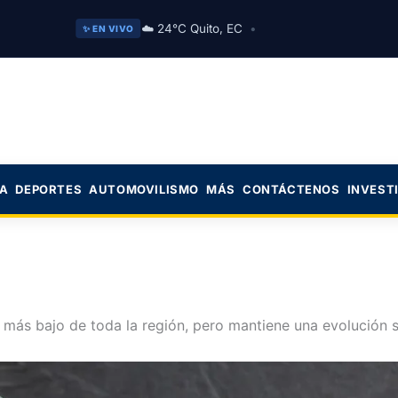
☁️ 24°C Quito, EC
•
✨ EN VIVO
CA
DEPORTES
AUTOMOVILISMO
MÁS
CONTÁCTENOS
INVEST
 más bajo de toda la región, pero mantiene una evolución sa