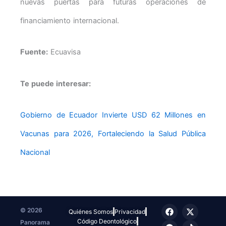
nuevas puertas para futuras operaciones de
financiamiento internacional.
Fuente:
Ecuavisa
Te puede interesar:
Gobierno de Ecuador Invierte USD 62 Millones en
Vacunas para 2026, Fortaleciendo la Salud Pública
Nacional
F
T
I
X
T
© 2026
Quiénes Somos
Privacidad
a
e
n
-
i
Código Deontológico
Panorama
c
l
s
t
k