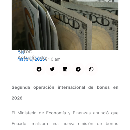
Autor:
D.S
Actualizada:
mayo 6, 2026
6:10 am
Segunda operación internacional de bonos en
2026
El Ministerio de Economía y Finanzas anunció que
Ecuador realizará una nueva emisión de bonos