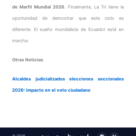
de Marfil Mundial 2026
. Finalmente, La Tri tiene la
oportunidad de demostrar que este ciclo es
diferente. El sueño mundialista de Ecuador está en
marcha.
Otras Noticias
Alcaldes judicializados elecciones seccionales
2026: impacto en el voto ciudadano
F
T
I
X
T
© 2026