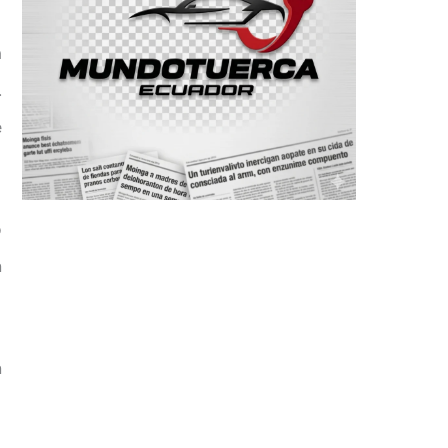
a
.
e
o
n
n