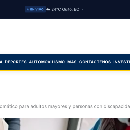
☁️ 24°C Quito, EC
•
✨ EN VIVO
CA
DEPORTES
AUTOMOVILISMO
MÁS
CONTÁCTENOS
INVEST
automático para adultos mayores y personas con discapacid