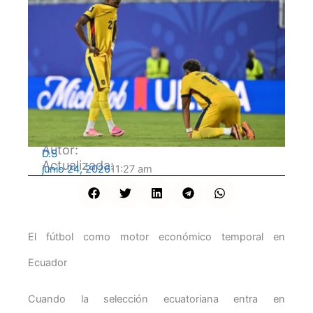
Autor:
D.S
Actualizada:
junio 24, 2026
11:27 am
El fútbol como motor económico temporal en
Ecuador
Cuando la selección ecuatoriana entra en