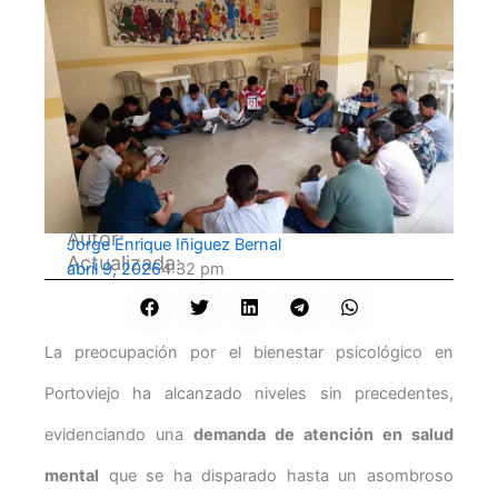
Autor:
Jorge Enrique Iñiguez Bernal
Actualizada:
abril 9, 2026
4:32 pm
La preocupación por el bienestar psicológico en
Portoviejo ha alcanzado niveles sin precedentes,
evidenciando una
demanda de atención en salud
mental
que se ha disparado hasta un asombroso