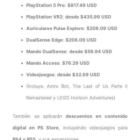
PlayStation 5 Pro
:
$817.49 USD
PlayStation VR2
:
desde $435.99 USD
Auriculares Pulse Explore
:
$206.09 USD
DualSense Edge
:
$206.09 USD
Mando DualSense
:
desde $59.94 USD
Mando Access
:
$76.29 USD
Videojuegos
:
desde $32.69 USD
(Incluye: Astro Bot, The Last of Us Parte II
Remastered y LEGO Horizon Adventures)
También se aplicarán
descuentos en contenido
digital en PS Store
, incluyendo videojuegos para
PS4 y PS5
, y sus expansiones.